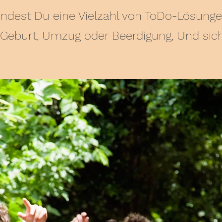
ndest Du eine Vielzahl von ToDo-Lösunge
 Geburt, Umzug oder Beerdigung, Und sic