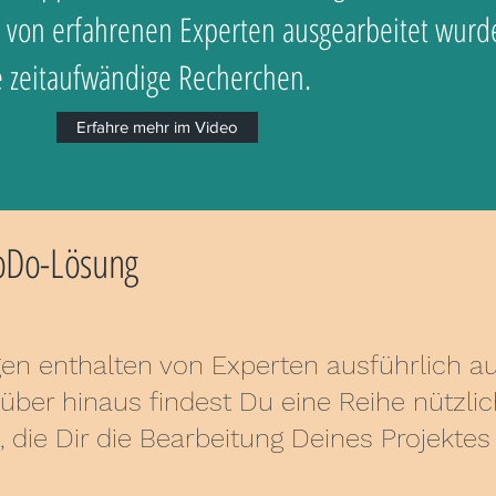
 von erfahrenen Experten ausgearbeitet wurd
e zeitaufwändige Recherchen.
Erfahre mehr im Video
oDo-Lösung
n enthalten von Experten ausführlich au
ber hinaus findest Du eine Reihe nützlic
 die Dir die Bearbeitung Deines Projektes 