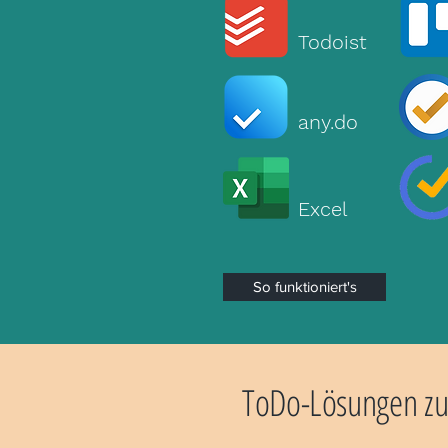
Todoist
any.do
Excel
So funktioniert's
ToDo-Lösungen zu