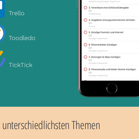
Trello
Toodledo
TickTick
 unterschiedlichsten Themen