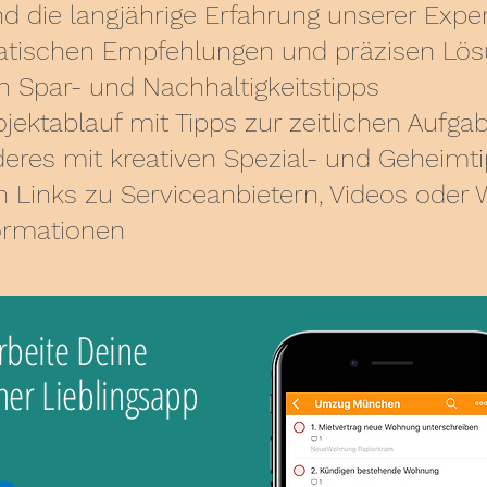
 die langjährige Erfahrung unserer Exper
matischen Empfehlungen und präzisen Lö
n Spar- und Nachhaltigkeitstipps
jektablauf mit Tipps zur zeitlichen Aufg
eres mit kreativen Spezial- und Geheimt
en Links zu Serviceanbietern, Videos oder
ormationen
rbeite Deine
ner Lieblingsapp