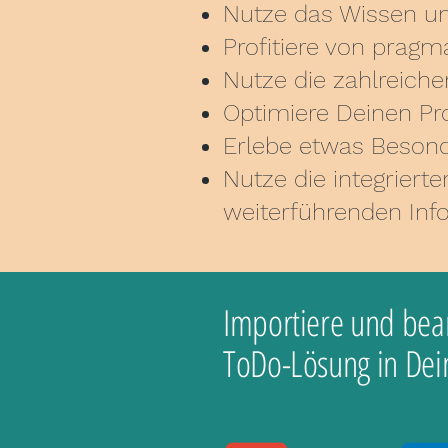
Nutze das Wissen und
Profitiere von prag
Nutze die zahlreiche
Optimiere Deinen Pro
Erlebe etwas Besond
Nutze die integriert
weiterführenden Inf
Importiere und bea
ToDo-Lösung in Dei